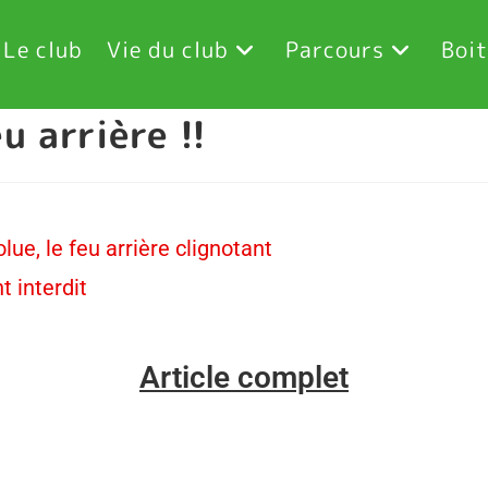
Le club
Vie du club
Parcours
Boit
 arrière !!
lue, le feu arrière clignotant
t interdit
Article complet