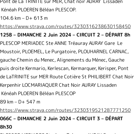
Pont de La TRINITE sur MER, Chat noir AURAY Lissaden
Kénéah PLOEREN Béléan PLESCOP.
104.6 km – D+ 613 m
https://www.strava.com/routes/
3230316238630158450
125B – DIMANCHE 2 Juin 2024 – CIRCUIT 2 – DÉPART 8h
PLESCOP MERIADEC Ste ANNE Tréauray AURAY Gare Le
Moustoir, PLOEMEL, Le Purgatoire, PLOUHARNEL CARNAC,
gauche Chemin du Menec, Alignements du Ménec, Gauche
puis droite Kermario, Kerlescan, Kermarquer, Kerisper, Pont
de LaTRINITE sur MER Route Cotière St PHILIBERT Chat Noir
Kerpenhir LOCMARIAQUER Chat Noir AURAY Lissaden
Kénéah PLOEREN Béléan PLESCOP
89 km – D+ 547 m
https://www.strava.com/routes/
3230319521287771250
066C – DIMANCHE 2 Juin 2024 – CIRCUIT 3 – DÉPART
8h30