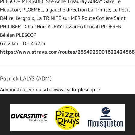
PLESCOP MERIADEC Ste Anne Tréauray AURAY Gare Le
Moustoir, PLOEMEL, à gauche direction La Trinité, Le Petit
Délire, Kergroix, La TRINITE sur MER Route Cotière Saint
PHILIBERT Chat Noir AURAY Lissaden Kénéah PLOEREN
Béléan PLESCOP
67.2 km – D+ 452 m
https://www.strava.com/routes/
2834923001622424568
Patrick LALYS (ADM)
Administrateur du site www.cyclo-plescop.fr