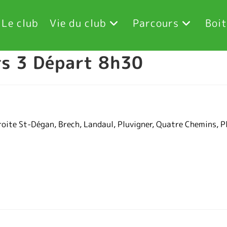
Le club
Vie du club
Parcours
Boit
s 3 Départ 8h30
roite St-Dégan, Brech, Landaul, Pluvigner, Quatre Chemins, P