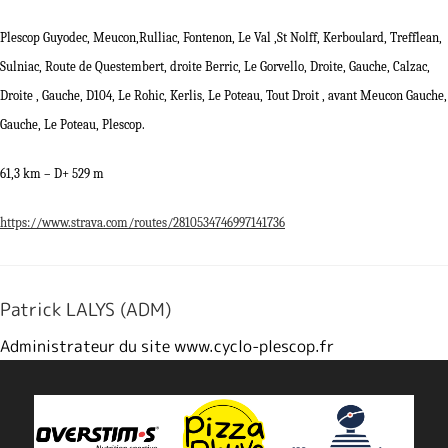
Plescop Guyodec, Meucon,Rulliac, Fontenon, Le Val ,St Nolff, Kerboulard, Trefflean,
Sulniac, Route de Questembert, droite Berric, Le Gorvello, Droite, Gauche, Calzac,
Droite , Gauche, D104, Le Rohic, Kerlis, Le Poteau, Tout Droit , avant Meucon Gauche,
Gauche, Le Poteau, Plescop.
61,3 km – D+ 529 m
https://www.strava.com/routes/2810534746997141736
Patrick LALYS (ADM)
Administrateur du site www.cyclo-plescop.fr