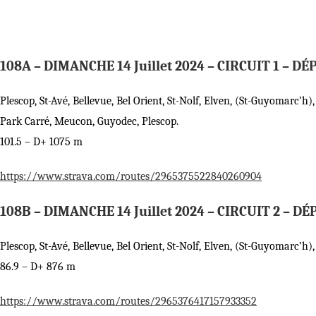
108A – DIMANCHE 14 Juillet 2024 – CIRCUIT 1 – DÉ
Plescop, St-Avé, Bellevue, Bel Orient, St-Nolf, Elven, (St-Guyomarc’h
Park Carré, Meucon, Guyodec, Plescop.
101.5 – D+ 1075 m
https://www.strava.com/routes/2965375522840260904
108B – DIMANCHE 14 Juillet 2024 – CIRCUIT 2 – DÉ
Plescop, St-Avé, Bellevue, Bel Orient, St-Nolf, Elven, (St-Guyomarc’
86.9 – D+ 876 m
https://www.strava.com/routes/2965376417157933352