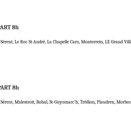
PART 8h
), Sérent, Le Roc St-André, La Chapelle Caro, Monterrein, LE Grand Vi
PART 8h
h), Sérent, Malestroit, Bohal, St-Guyomarc’h, Trédion, Plaudren, Morb