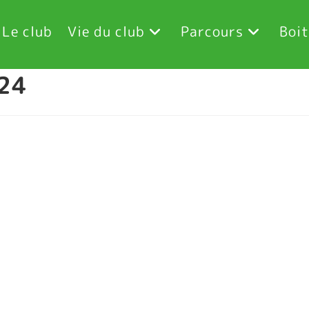
Le club
Vie du club
Parcours
Boit
24