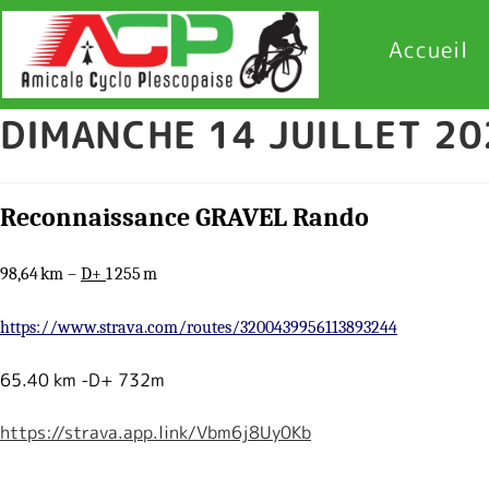
Accueil
DIMANCHE 14 JUILLET 20
Reconnaissance GRAVEL Rando
98,64 km –
D+
1 255 m
https://www.strava.com/routes/3200439956113893244
65.40 km -D+ 732m
https://strava.app.link/Vbm6j8Uy0Kb