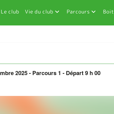
Le club
Vie du club
Parcours
Boit
5