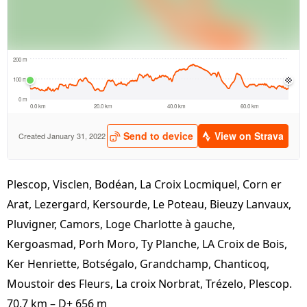
Plescop, Visclen, Bodéan, La Croix Locmiquel, Corn er
Arat, Lezergard, Kersourde, Le Poteau, Bieuzy Lanvaux,
Pluvigner, Camors, Loge Charlotte à gauche,
Kergoasmad, Porh Moro, Ty Planche, LA Croix de Bois,
Ker Henriette, Botségalo, Grandchamp, Chanticoq,
Moustoir des Fleurs, La croix Norbrat, Trézelo, Plescop.
70.7 km – D+ 656 m