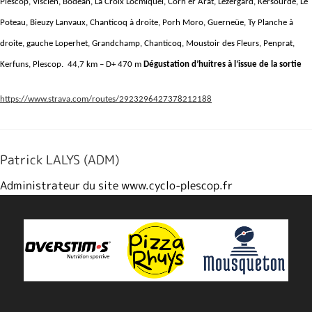
Plescop, Visclen, Bodéan, La Croix Locmiquel, Corn er Arat, Lezergard, Kersourde, Le
Poteau, Bieuzy Lanvaux, Chanticoq à droite, Porh Moro, Guerneüe, Ty Planche à
droite, gauche Loperhet, Grandchamp, Chanticoq, Moustoir des Fleurs, Penprat,
Kerfuns, Plescop.
44,7 km – D+ 470 m
Dégustation d’huitres à l’issue de la sortie
https://www.strava.com/routes/2923296427378212188
Patrick LALYS (ADM)
Administrateur du site www.cyclo-plescop.fr