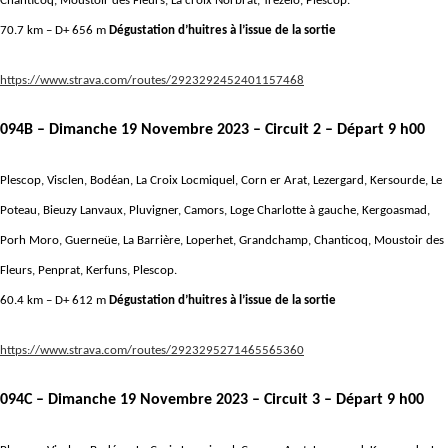
Chanticoq, Moustoir des Fleurs, La croix Norbrat, Trézelo, Plescop.
70.7 km – D+ 656 m
Dégustation d’huitres à l’issue de la sortie
https://www.strava.com/routes/2923292452401157468
094B – D
imanche 19 Novembre 2023
– Circuit 2 – Départ 9 h00
Plescop, Visclen, Bodéan, La Croix Locmiquel, Corn er Arat, Lezergard, Kersourde, Le
Poteau, Bieuzy Lanvaux, Pluvigner, Camors, Loge Charlotte à gauche, Kergoasmad,
Porh Moro, Guerneüe, La Barrière, Loperhet, Grandchamp, Chanticoq, Moustoir des
Fleurs, Penprat, Kerfuns, Plescop.
60.4 km – D+ 612 m
Dégustation d’huitres à l’issue de la sortie
https://www.strava.com/routes/2923295271465565360
094C – D
imanche 19 Novembre 2023
– Circuit 3 – Départ 9 h00