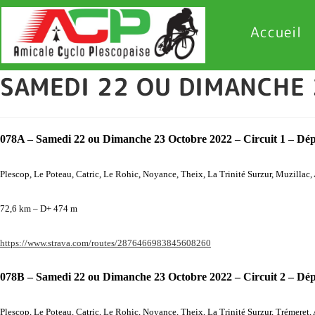
Accueil
SAMEDI 22 OU DIMANCHE
078A – Samedi 22 ou Dimanche 23 Octobre 2022 – Circuit 1 – Dép
Plescop, Le Poteau, Catric, Le Rohic, Noyance, Theix, La Trinité Surzur, Muzillac
72,6 km – D+ 474 m
https://www.strava.com/routes/2876466983845608260
078B – Samedi 22 ou Dimanche 23 Octobre 2022 – Circuit 2 – Dép
Plescop, Le Poteau, Catric, Le Rohic, Noyance, Theix, La Trinité Surzur, Trémeret