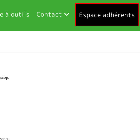
e à outils
Contact
Espace adhérents
escop.
escop.