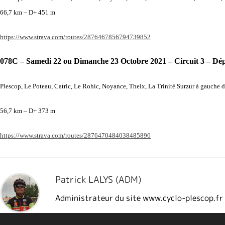
66,7 km – D+ 451 m
https://www.strava.com/routes/2876467856794739852
078C – Samedi 22 ou Dimanche 23 Octobre 2021 – Circuit 3 – Dép
Plescop, Le Poteau, Catric, Le Rohic, Noyance, Theix, La Trinité Surzur à gauche d
56,7 km – D+ 373 m
https://www.strava.com/routes/2876470484038485896
Patrick LALYS (ADM)
Administrateur du site www.cyclo-plescop.fr