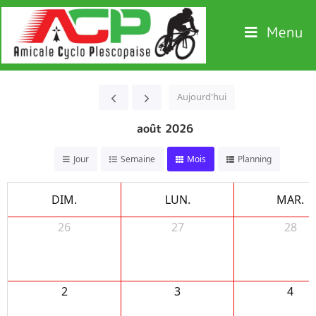
Menu
Aujourd'hui
août 2026
Jour
Semaine
Mois
Planning
DIM.
LUN.
MAR.
26
27
28
2
3
4