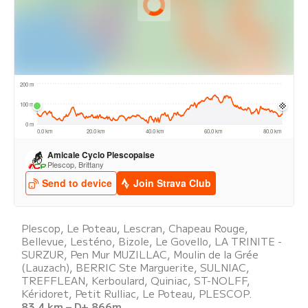
Plescop, Le Poteau, Lescran, Chapeau Rouge,
Bellevue, Lesténo, Bizole, Le Govello, LA TRINITE -
SURZUR, Pen Mur MUZILLAC, Moulin de la Grée
(Lauzach), BERRIC Ste Marguerite, SULNIAC,
TREFFLEAN, Kerboulard, Quiniac, ST-NOLFF,
Kéridoret, Petit Rulliac, Le Poteau, PLESCOP.
83.4 km – D+ 866m