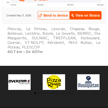
Plescop, Le Poteau, Lescran, Chapeau Rouge,
Bellevue, Lesténo, Bizole, Le Govello, BERRIC, Ste
Marguerite, SULNIAC, TREFFLEAN, Kerboulard,
Quiniac, ST-NOLFF, Kéridoret, Petit Rulliac, Le
Poteau, PLESCOP.
60.7 km – D+ 607m